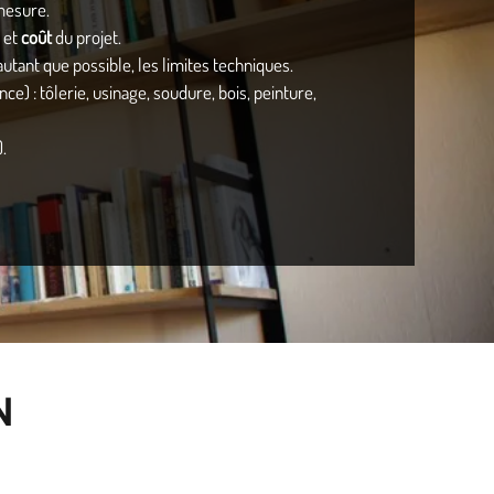
-mesure.
et
coût
du projet.
utant que possible, les limites techniques.
ce) : tôlerie, usinage, soudure, bois, peinture,
.
N